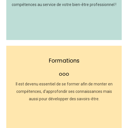
compétences au service de votre bien-être professionnel !
EN SAVOIR +
Mon accompagnement
Formations
Vous êtes une entreprise, un salarié, directeur.rice
ooo
d’établissement et vous souhaitez développer vos
compétences et celles de vos employés ? Voici des
Il est devenu essentiel de se former afin de monter en
solutions concrètes pour répondre à vos besoins...
compétences, d’approfondir ses connaissances mais
aussi pour développer des savoirs-être.
EN SAVOIR +